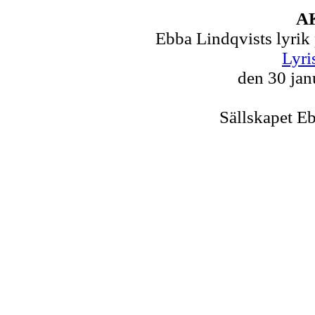
A
Ebba Lindqvists lyrik
Lyri
den 30 jan
Sällskapet E